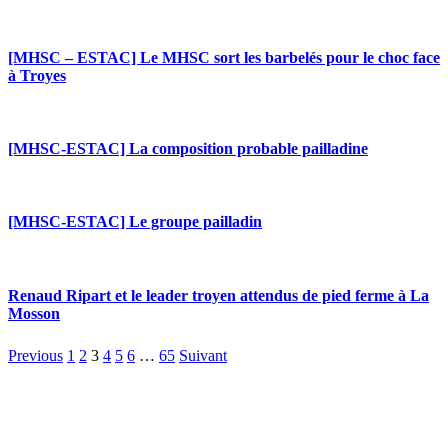
[MHSC – ESTAC] Le MHSC sort les barbelés pour le choc face
à Troyes
[MHSC-ESTAC] La composition probable pailladine
[MHSC-ESTAC] Le groupe pailladin
Renaud Ripart et le leader troyen attendus de pied ferme à La
Mosson
Previous
1
2
3
4
5
6
…
65
Suivant