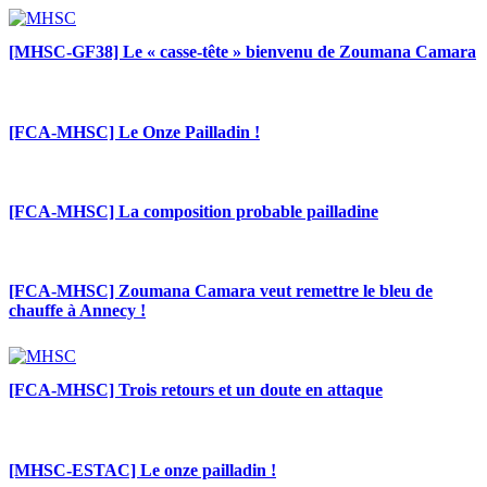
[MHSC-GF38] Le « casse-tête » bienvenu de Zoumana Camara
[FCA-MHSC] Le Onze Pailladin !
[FCA-MHSC] La composition probable pailladine
[FCA-MHSC] Zoumana Camara veut remettre le bleu de
chauffe à Annecy !
[FCA-MHSC] Trois retours et un doute en attaque
[MHSC-ESTAC] Le onze pailladin !