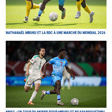
NATHANAËL MBUKU ET LA RDC À UNE MARCHE DU MONDIAL 2026
MHSC : UN TOUR DU MONDE POUR MBUKU ET NGAPANDOUETNBU