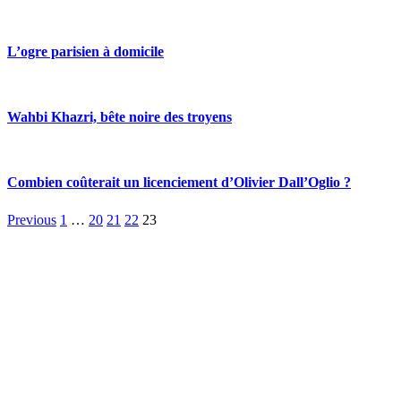
L’ogre parisien à domicile
Wahbi Khazri, bête noire des troyens
Combien coûterait un licenciement d’Olivier Dall’Oglio ?
Previous
1
…
20
21
22
23