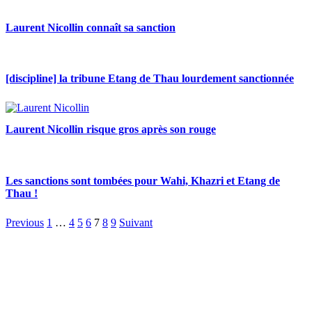
Laurent Nicollin connaît sa sanction
[discipline] la tribune Etang de Thau lourdement sanctionnée
Laurent Nicollin risque gros après son rouge
Les sanctions sont tombées pour Wahi, Khazri et Etang de
Thau !
Previous
1
…
4
5
6
7
8
9
Suivant