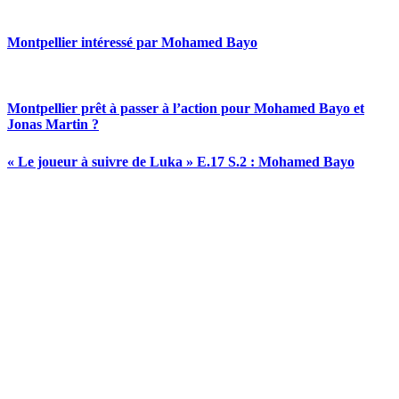
Montpellier intéressé par Mohamed Bayo
Montpellier prêt à passer à l’action pour Mohamed Bayo et
Jonas Martin ?
« Le joueur à suivre de Luka » E.17 S.2 : Mohamed Bayo