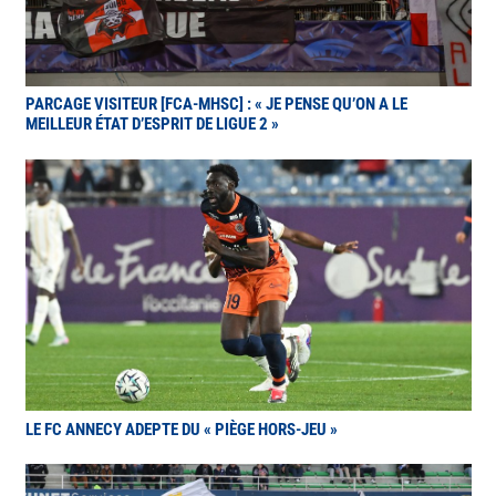
PARCAGE VISITEUR [FCA-MHSC] : « JE PENSE QU’ON A LE
MEILLEUR ÉTAT D’ESPRIT DE LIGUE 2 »
LE FC ANNECY ADEPTE DU « PIÈGE HORS-JEU »