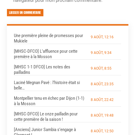
navigateur pour mon prochain commentaire.
LAISSER UN COMMENTAIRE
Une première pleine de promesses pour
9 AOÛT, 12:16
Mukiele
[MHSC-DFCO] L’affluence pour cette
9 AOÛT, 9:34
première à la Mosson
[MHSC 1-1 DFCO] Les notes des
9 AOÛT, 8:55
pailladins
Laciné Megnan Pavé : l’histoire était si
8 AOÛT, 23:35
belle…
Montpellier tenu en échec par Dijon (1-1)
8 AOÛT, 22:42
à la Mosson
[MHSC-DFCO] Le onze pailladin pour
8 AOÛT, 19:48
cette première de la saison !
[Anciens] Junior Sambia s’engage à
8 AOÛT, 12:50
Clermont !