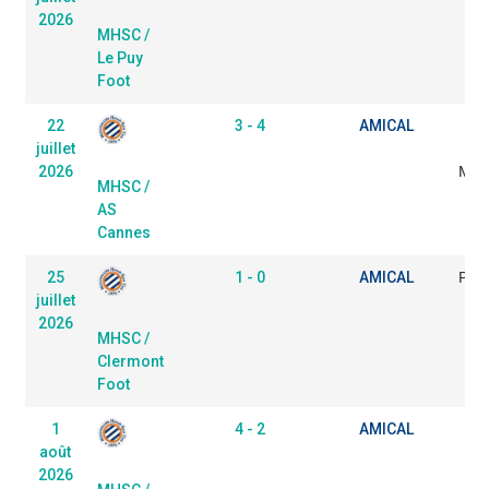
2026
MHSC /
Le Puy
Foot
22
3 - 4
AMICAL
juillet
d
2026
Marc
MHSC /
AS
Cannes
25
1 - 0
AMICAL
Parc
juillet
2026
MHSC /
Clermont
Foot
1
4 - 2
AMICAL
St
août
2026