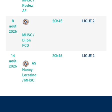
MHSC /
Rodez
AF
8
20h45
LIGUE 2
St
août
2026
MHSC /
Dijon
FCO
14
20h45
LIGUE 2
St
août
AS
2026
Nancy
Lorraine
/ MHSC