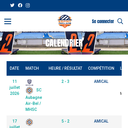
Se connecter
CALENDRIER
DATE
MATCH
HEURE / RÉSULTAT
COMPÉTITION
LIE
11
2 - 3
AMICAL
juillet
d
SC
2026
Marc
Aubagne
Air-Bel /
MHSC
17
5 - 2
AMICAL
St
juillet