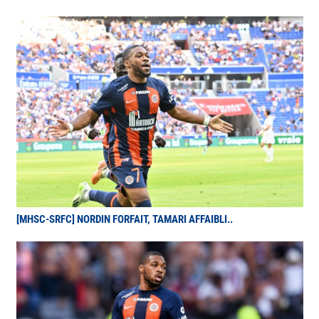
[MHSC-SRFC] NORDIN FORFAIT, TAMARI AFFAIBLI..