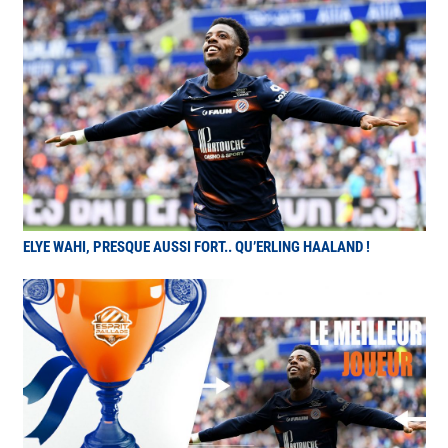
ELYE WAHI, PRESQUE AUSSI FORT.. QU’ERLING HAALAND !