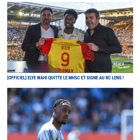
[OFFICIEL] ELYE WAHI QUITTE LE MHSC ET SIGNE AU RC LENS !