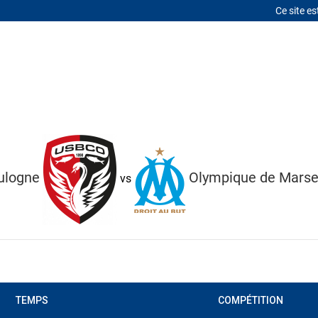
Ce site es
LITÉS
MERCATO
LE CLUB
À PROPOS
CONTACT
ulogne
Olympique de Marsei
vs
TEMPS
COMPÉTITION