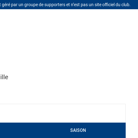
t géré par un groupe de supporters et n’est pas un site officiel du club.
Se connecter
lle
SAISON