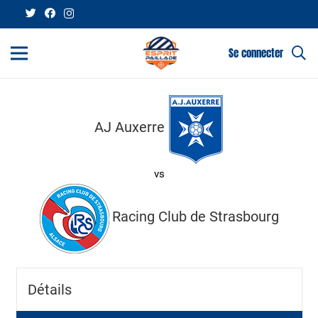
Se connecter
AJ Auxerre
vs
Racing Club de Strasbourg
Détails