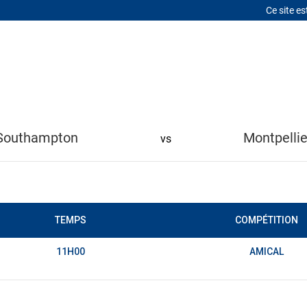
Ce site es
LITÉS
MERCATO
LE CLUB
À PROPOS
CONTACT
Southampton
Montpellie
vs
TEMPS
COMPÉTITION
11H00
AMICAL