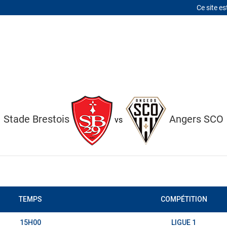
Ce site es
LITÉS
MERCATO
LE CLUB
À PROPOS
CONTACT
Stade Brestois
Angers SCO
vs
TEMPS
COMPÉTITION
15H00
LIGUE 1