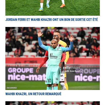
JORDAN FERRI ET WAHBI KHAZRI ONT UN BON DE SORTIE CET ÉTÉ
WAHBI KHAZRI, UN RETOUR REMARQUÉ