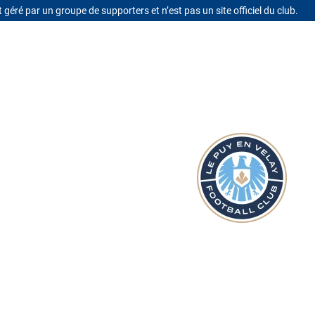
t géré par un groupe de supporters et n’est pas un site officiel du club.
Se connecter