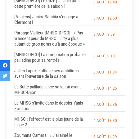
[MHSC-DFCO] Le onze pailladin pour
8 AOÛT, 19:48
cette première de la saison !
[Anciens] Junior Sambia s’engage à
8 AOÛT, 12:50
Clermont !
Parcage Visiteur [MHSC-DFCO] : « Pas
8 AOÛT, 9:59
vraiment peur du MHSC : il n’y a plus
autant de gros noms qu’à une époque »
[MHSC-DFCO] La composition probable
8 AOÛT, 9:10
pailladine pour sa rentrée
Julien Laporte affiche ses ambitions
6 AOÛT, 11:34
avant l’ouverture de la saison
La Butte paillade lance sa saion avant
5 AOÛT, 14:25
MHSC-Dijon
Le MHSC s’invite dans le dossier Yanis
5 AOÛT, 12:36
Zouaoui
MHSC : l’effectif est le plus jeune de la
4 AOÛT, 13:30
Ligue 2
Zoumana Camara : « J’ai aimé le
3 AOÛT, 14:29