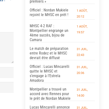
premiers »
Officiel : Nordan Mukiele
1 AOÛT,
rejoint le MHSC en prêt !
20:12
MHSC 4-2 RAF :
1 AOÛT,
Montpellier engrange un
19:57
4ème succès, bijou de
Camara
Le match de préparation
31 JUIL,
entre Rodez et le MHSC
22:43
devrait être diffusé
Officiel : Lucas Mincarelli
31 JUIL,
quitte le MHSC et
20:36
s’engage à l’Estrela
Amadora
Montpellier a trouvé un
31 JUIL,
accord avec Rennes pour
14:00
le prêt de Nordan Mukiele
Lucas Mincarelli annonce
31 JUIL,