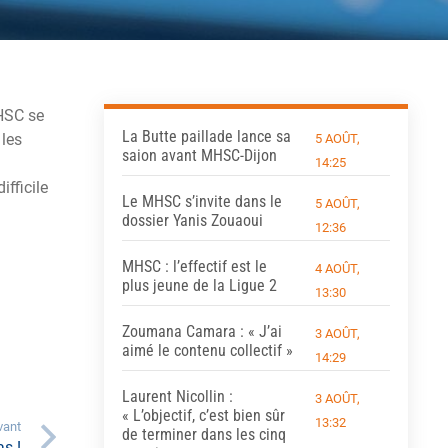
MHSC se
La Butte paillade lance sa
 les
5 AOÛT,
saion avant MHSC-Dijon
14:25
fficile
Le MHSC s’invite dans le
5 AOÛT,
dossier Yanis Zouaoui
12:36
MHSC : l’effectif est le
4 AOÛT,
plus jeune de la Ligue 2
13:30
Zoumana Camara : « J’ai
3 AOÛT,
aimé le contenu collectif »
14:29
Laurent Nicollin :
3 AOÛT,
« L’objectif, c’est bien sûr
13:32
vant
de terminer dans les cinq
s !