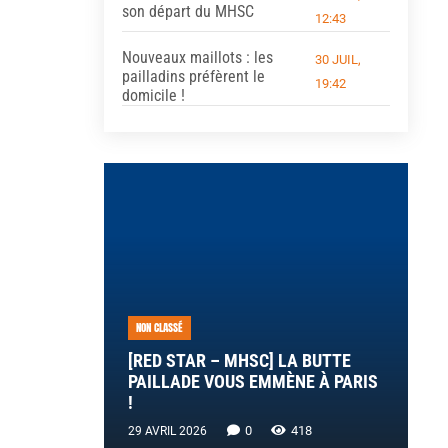
son départ du MHSC
12:43
Nouveaux maillots : les
30 JUIL,
pailladins préfèrent le
19:42
domicile !
NON CLASSÉ
[RED STAR – MHSC] LA BUTTE
PAILLADE VOUS EMMÈNE À PARIS
!
0
418
29 AVRIL 2026