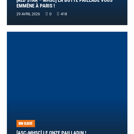
[RED STAR – MHSC] LA BUTTE PAILLADE VOUS
EMMÈNE À PARIS !
0
418
29 AVRIL 2026
NON CLASSÉ
[ASC-MHSC] LE ONZE PAILLADIN !