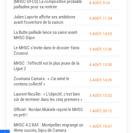
[MHSC-DFCO] La composition probable
8 AOÛT, 9:10
pailladine pour sa rentrée
Julien Laporte affiche ses ambitions
6 AOÛT, 11:34
avant l’ouverture de la saison
La Butte paillade lance sa saion avant
5 AOÛT, 14:25
MHSC-Dijon
Le MHSC s’invite dans le dossier Yanis
5 AOÛT, 12:36
Zouaoui
MHSC : l’effectif est le plus jeune de la
4 AOÛT, 13:30
Ligue 2
Zoumana Camara : « J’ai aimé le
3 AOÛT, 14:29
contenu collectif »
Laurent Nicollin : « L’objectif, c’est bien
3 AOÛT, 13:32
sûr de terminer dans les cinq premiers »
Officiel : Nordan Mukiele rejoint le MHSC
1 AOÛT, 20:12
en prêt !
MHSC 4-2 RAF : Montpellier engrange un
1 AOÛT, 19:57
4ème succès, bijou de Camara