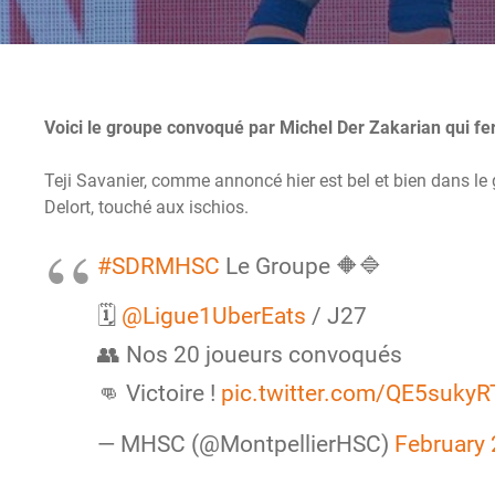
Voici le groupe convoqué par Michel Der Zakarian qui f
Teji Savanier, comme annoncé hier est bel et bien dans le
Delort, touché aux ischios.
#SDRMHSC
Le Groupe 🔶🔷
🗓️
@Ligue1UberEats
/ J27
👥 Nos 20 joueurs convoqués
👊 Victoire !
pic.twitter.com/QE5sukyR
— MHSC (@MontpellierHSC)
February 