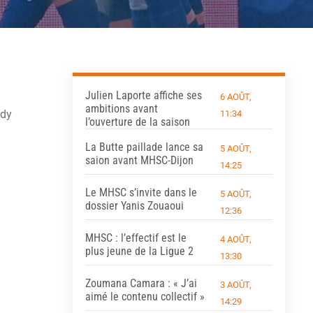
Julien Laporte affiche ses
6 AOÛT,
ambitions avant
ndy
11:34
l’ouverture de la saison
La Butte paillade lance sa
5 AOÛT,
saion avant MHSC-Dijon
14:25
Le MHSC s’invite dans le
5 AOÛT,
dossier Yanis Zouaoui
12:36
MHSC : l’effectif est le
4 AOÛT,
plus jeune de la Ligue 2
13:30
Zoumana Camara : « J’ai
3 AOÛT,
aimé le contenu collectif »
14:29