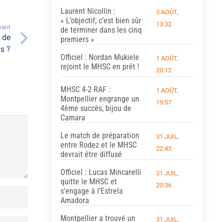
Laurent Nicollin :
3 AOÛT,
« L’objectif, c’est bien sûr
13:32
vant
de terminer dans les cinq
 de
premiers »
s ?
Officiel : Nordan Mukiele
1 AOÛT,
rejoint le MHSC en prêt !
20:12
MHSC 4-2 RAF :
1 AOÛT,
Montpellier engrange un
19:57
4ème succès, bijou de
Camara
Le match de préparation
31 JUIL,
entre Rodez et le MHSC
22:43
devrait être diffusé
Officiel : Lucas Mincarelli
31 JUIL,
quitte le MHSC et
20:36
s’engage à l’Estrela
Amadora
Montpellier a trouvé un
31 JUIL,