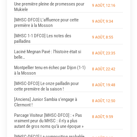
Une première pleine de promesses pour
9 AOÛT, 12:16
Mukiele
[MHSC-DFCO] L’affluence pour cette
9 AOÛT, 9:34
première à la Mosson
[MHSC 1-1 DFCO] Les notes des
9 AOÛT, 8:55
pailladins
Laciné Megnan Pavé : l’histoire était si
8 AOÛT, 23:35
belle…
Montpellier tenu en échec par Dijon (1-1)
8 AOÛT, 22:42
à la Mosson
[MHSC-DFCO] Le onze pailladin pour
8 AOÛT, 19:48
cette première de la saison !
[Anciens] Junior Sambia s’engage à
8 AOÛT, 12:50
Clermont !
Parcage Visiteur [MHSC-DFCO] : « Pas
8 AOÛT, 9:59
vraiment peur du MHSC : il n’y a plus
autant de gros noms qu’à une époque »
[MHSC-DFCO] La composition probable