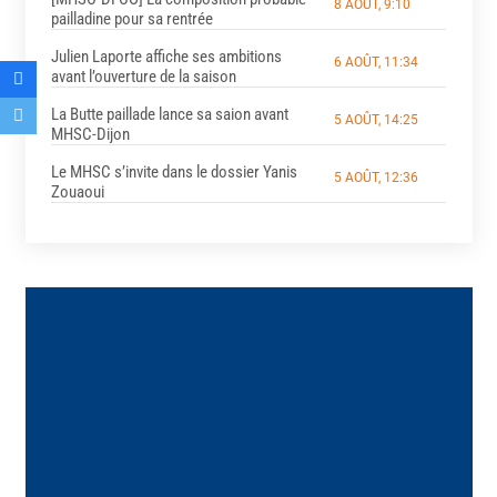
8 AOÛT, 9:10
pailladine pour sa rentrée
Julien Laporte affiche ses ambitions
6 AOÛT, 11:34
avant l’ouverture de la saison
La Butte paillade lance sa saion avant
5 AOÛT, 14:25
MHSC-Dijon
Le MHSC s’invite dans le dossier Yanis
5 AOÛT, 12:36
Zouaoui