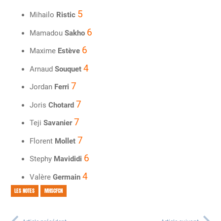
5
Mihailo
Ristic
6
Mamadou
Sakho
6
Maxime
Estève
4
Arnaud
Souquet
7
Jordan
Ferri
7
Joris
Chotard
7
Teji
Savanier
7
Florent
Mollet
6
Stephy
Mavididi
4
Valère
Germain
LES NOTES
MHSCFCN