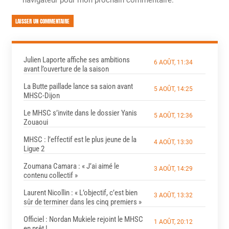
navigateur pour mon prochain commentaire.
LAISSER UN COMMENTAIRE
Julien Laporte affiche ses ambitions
6 AOÛT, 11:34
avant l’ouverture de la saison
La Butte paillade lance sa saion avant
5 AOÛT, 14:25
MHSC-Dijon
Le MHSC s’invite dans le dossier Yanis
5 AOÛT, 12:36
Zouaoui
MHSC : l’effectif est le plus jeune de la
4 AOÛT, 13:30
Ligue 2
Zoumana Camara : « J’ai aimé le
3 AOÛT, 14:29
contenu collectif »
Laurent Nicollin : « L’objectif, c’est bien
3 AOÛT, 13:32
sûr de terminer dans les cinq premiers »
Officiel : Nordan Mukiele rejoint le MHSC
1 AOÛT, 20:12
en prêt !