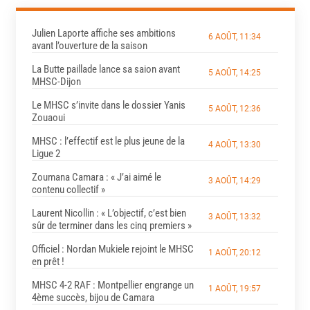
Julien Laporte affiche ses ambitions
6 AOÛT, 11:34
avant l’ouverture de la saison
La Butte paillade lance sa saion avant
5 AOÛT, 14:25
MHSC-Dijon
Le MHSC s’invite dans le dossier Yanis
5 AOÛT, 12:36
Zouaoui
MHSC : l’effectif est le plus jeune de la
4 AOÛT, 13:30
Ligue 2
Zoumana Camara : « J’ai aimé le
3 AOÛT, 14:29
contenu collectif »
Laurent Nicollin : « L’objectif, c’est bien
3 AOÛT, 13:32
sûr de terminer dans les cinq premiers »
Officiel : Nordan Mukiele rejoint le MHSC
1 AOÛT, 20:12
en prêt !
MHSC 4-2 RAF : Montpellier engrange un
1 AOÛT, 19:57
4ème succès, bijou de Camara