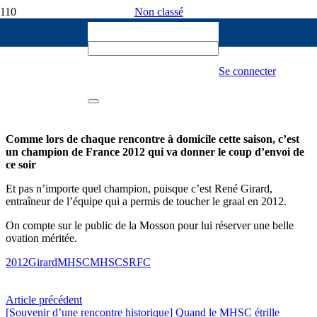
Non classé
Wojto
25 FÉVRIER 2022
Rene Girard donnera le coup d’envoi ce
Se connecter
soir !
86
Comme lors de chaque rencontre à domicile cette saison, c’est
un champion de France 2012 qui va donner le coup d’envoi de
ce soir
Et pas n’importe quel champion, puisque c’est René Girard,
entraîneur de l’équipe qui a permis de toucher le graal en 2012.
On compte sur le public de la Mosson pour lui réserver une belle
ovation méritée.
2012
Girard
MHSC
MHSCSRFC
Article précédent
[Souvenir d’une rencontre historique] Quand le MHSC étrille