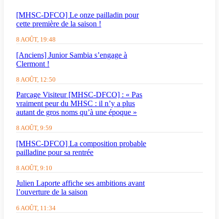
[MHSC-DFCO] Le onze pailladin pour
cette première de la saison !
8 AOÛT, 19:48
[Anciens] Junior Sambia s’engage à
Clermont !
8 AOÛT, 12:50
Parcage Visiteur [MHSC-DFCO] : « Pas
vraiment peur du MHSC : il n’y a plus
autant de gros noms qu’à une époque »
8 AOÛT, 9:59
[MHSC-DFCO] La composition probable
pailladine pour sa rentrée
8 AOÛT, 9:10
Julien Laporte affiche ses ambitions avant
l’ouverture de la saison
6 AOÛT, 11:34