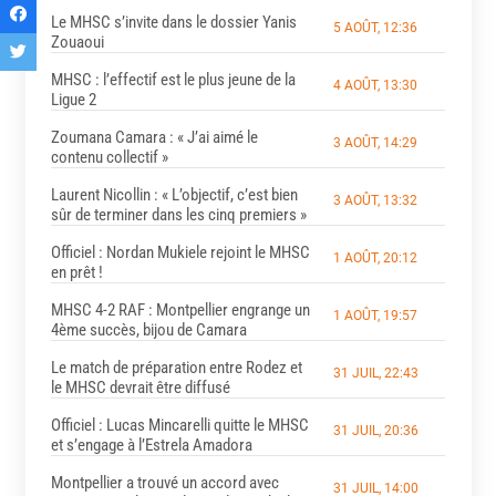
Le MHSC s’invite dans le dossier Yanis
5 AOÛT, 12:36
Zouaoui
MHSC : l’effectif est le plus jeune de la
4 AOÛT, 13:30
Ligue 2
Zoumana Camara : « J’ai aimé le
3 AOÛT, 14:29
contenu collectif »
Laurent Nicollin : « L’objectif, c’est bien
3 AOÛT, 13:32
sûr de terminer dans les cinq premiers »
Officiel : Nordan Mukiele rejoint le MHSC
1 AOÛT, 20:12
en prêt !
MHSC 4-2 RAF : Montpellier engrange un
1 AOÛT, 19:57
4ème succès, bijou de Camara
Le match de préparation entre Rodez et
31 JUIL, 22:43
le MHSC devrait être diffusé
Officiel : Lucas Mincarelli quitte le MHSC
31 JUIL, 20:36
et s’engage à l’Estrela Amadora
Montpellier a trouvé un accord avec
31 JUIL, 14:00