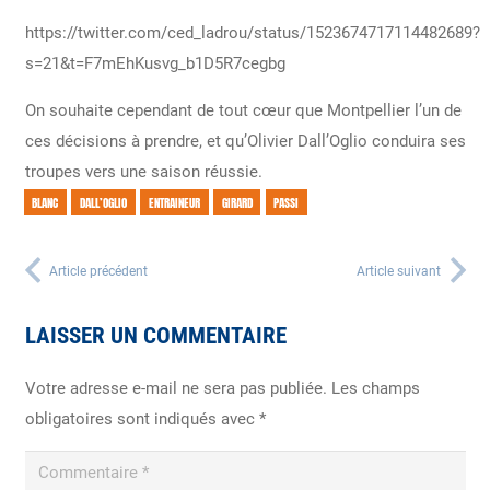
https://twitter.com/ced_ladrou/status/1523674717114482689?
s=21&t=F7mEhKusvg_b1D5R7cegbg
On souhaite cependant de tout cœur que Montpellier l’un de
ces décisions à prendre, et qu’Olivier Dall’Oglio conduira ses
troupes vers une saison réussie.
BLANC
DALL’OGLIO
ENTRAINEUR
GIRARD
PASSI
Article précédent
Article suivant
LAISSER UN COMMENTAIRE
Votre adresse e-mail ne sera pas publiée.
Les champs
obligatoires sont indiqués avec
*