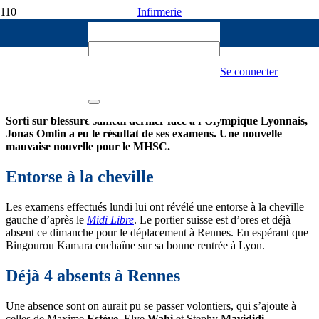
Infirmerie
Wojto
25 OCTOBRE 2022
Blessé, Jonas Omlin sera forfait à Rennes
Se connecter
425
Sorti sur blessure samedi dernier face à l’Olympique Lyonnais,
Jonas Omlin a eu le résultat de ses examens. Une nouvelle
mauvaise nouvelle pour le MHSC.
Entorse à la cheville
Les examens effectués lundi lui ont révélé une entorse à la cheville
gauche d’après le
Midi Libre
. Le portier suisse est d’ores et déjà
absent ce dimanche pour le déplacement à Rennes. En espérant que
Bingourou Kamara enchaîne sur sa bonne rentrée à Lyon.
Déjà 4 absents à Rennes
Une absence sont on aurait pu se passer volontiers, qui s’ajoute à
celles de Maxime
Estève
, Elye
Wahi
et Stephy
Mavididi