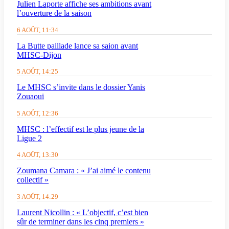
Julien Laporte affiche ses ambitions avant
l’ouverture de la saison
6 AOÛT, 11:34
La Butte paillade lance sa saion avant
MHSC-Dijon
5 AOÛT, 14:25
Le MHSC s’invite dans le dossier Yanis
Zouaoui
5 AOÛT, 12:36
MHSC : l’effectif est le plus jeune de la
Ligue 2
4 AOÛT, 13:30
Zoumana Camara : « J’ai aimé le contenu
collectif »
3 AOÛT, 14:29
Laurent Nicollin : « L’objectif, c’est bien
sûr de terminer dans les cinq premiers »