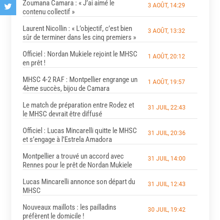
Zoumana Camara : « J’ai aimé le
3 AOÛT, 14:29
contenu collectif »
Laurent Nicollin : « L’objectif, c’est bien
3 AOÛT, 13:32
sûr de terminer dans les cinq premiers »
Officiel : Nordan Mukiele rejoint le MHSC
1 AOÛT, 20:12
en prêt !
MHSC 4-2 RAF : Montpellier engrange un
1 AOÛT, 19:57
4ème succès, bijou de Camara
Le match de préparation entre Rodez et
31 JUIL, 22:43
le MHSC devrait être diffusé
Officiel : Lucas Mincarelli quitte le MHSC
31 JUIL, 20:36
et s’engage à l’Estrela Amadora
Montpellier a trouvé un accord avec
31 JUIL, 14:00
Rennes pour le prêt de Nordan Mukiele
Lucas Mincarelli annonce son départ du
31 JUIL, 12:43
MHSC
Nouveaux maillots : les pailladins
30 JUIL, 19:42
préfèrent le domicile !