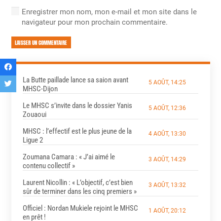
Enregistrer mon nom, mon e-mail et mon site dans le
navigateur pour mon prochain commentaire.
LAISSER UN COMMENTAIRE
La Butte paillade lance sa saion avant
5 AOÛT, 14:25
MHSC-Dijon
Le MHSC s’invite dans le dossier Yanis
5 AOÛT, 12:36
Zouaoui
MHSC : l’effectif est le plus jeune de la
4 AOÛT, 13:30
Ligue 2
Zoumana Camara : « J’ai aimé le
3 AOÛT, 14:29
contenu collectif »
Laurent Nicollin : « L’objectif, c’est bien
3 AOÛT, 13:32
sûr de terminer dans les cinq premiers »
Officiel : Nordan Mukiele rejoint le MHSC
1 AOÛT, 20:12
en prêt !