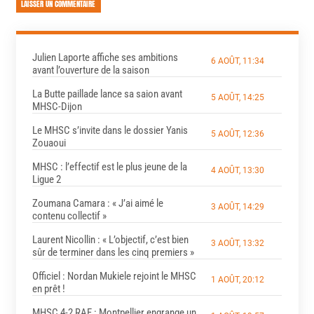
LAISSER UN COMMENTAIRE
Julien Laporte affiche ses ambitions
6 AOÛT, 11:34
avant l’ouverture de la saison
La Butte paillade lance sa saion avant
5 AOÛT, 14:25
MHSC-Dijon
Le MHSC s’invite dans le dossier Yanis
5 AOÛT, 12:36
Zouaoui
MHSC : l’effectif est le plus jeune de la
4 AOÛT, 13:30
Ligue 2
Zoumana Camara : « J’ai aimé le
3 AOÛT, 14:29
contenu collectif »
Laurent Nicollin : « L’objectif, c’est bien
3 AOÛT, 13:32
sûr de terminer dans les cinq premiers »
Officiel : Nordan Mukiele rejoint le MHSC
1 AOÛT, 20:12
en prêt !
MHSC 4-2 RAF : Montpellier engrange un