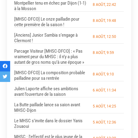
Montpellier tenu en échec par Dijon (1-1)
8 AOÛT, 22:42
à la Mosson
[MHSC-DFCO] Le onze pailladin pour
8 AOÛT, 19:48
cette première de la saison !
[Anciens] Junior Sambia s’engage à
8 AOÛT, 12:50
Clermont !
Parcage Visiteur [MHSC-DFCO] : « Pas
8 AOÛT, 9:59
vraiment peur du MHSC : il n’y a plus
autant de gros noms qu’à une époque »
[MHSC-DFCO] La composition probable
8 AOÛT, 9:10
pailladine pour sa rentrée
Julien Laporte affiche ses ambitions
6 AOÛT, 11:34
avant l’ouverture de la saison
La Butte paillade lance sa saion avant
5 AOÛT, 14:25
MHSC-Dijon
Le MHSC s’invite dans le dossier Yanis
5 AOÛT, 12:36
Zouaoui
MHSC : l’effectif est le plus jeune de la