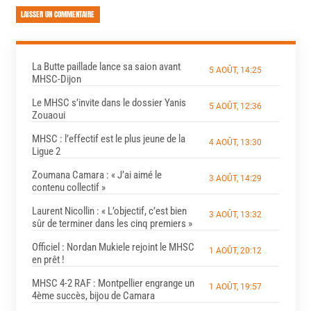
LAISSER UN COMMENTAIRE
La Butte paillade lance sa saion avant
5 AOÛT, 14:25
MHSC-Dijon
Le MHSC s’invite dans le dossier Yanis
5 AOÛT, 12:36
Zouaoui
MHSC : l’effectif est le plus jeune de la
4 AOÛT, 13:30
Ligue 2
Zoumana Camara : « J’ai aimé le
3 AOÛT, 14:29
contenu collectif »
Laurent Nicollin : « L’objectif, c’est bien
3 AOÛT, 13:32
sûr de terminer dans les cinq premiers »
Officiel : Nordan Mukiele rejoint le MHSC
1 AOÛT, 20:12
en prêt !
MHSC 4-2 RAF : Montpellier engrange un
1 AOÛT, 19:57
4ème succès, bijou de Camara