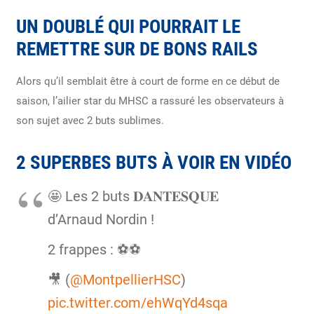
UN DOUBLÉ QUI POURRAIT LE
REMETTRE SUR DE BONS RAILS
Alors qu’il semblait être à court de forme en ce début de
saison, l’ailier star du MHSC a rassuré les observateurs à
son sujet avec 2 buts sublimes.
2 SUPERBES BUTS À VOIR EN VIDÉO
🤩 Les 2 buts 𝐃𝐀𝐍𝐓𝐄𝐒𝐐𝐔𝐄
d’Arnaud Nordin !
2 frappes : ⚽️⚽️
🎥 (
@MontpellierHSC
)
pic.twitter.com/ehWqYd4sqa