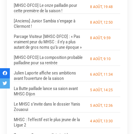
[MHSC-DFCO] Le onze pailladin pour
8 AOÛT, 19:48
cette première de la saison !
[Anciens] Junior Sambia s’engage à
8 AOÛT, 12:50
Clermont !
Parcage Visiteur [MHSC-DFCO] : « Pas
8 AOÛT, 9:59
vraiment peur du MHSC : il n’y a plus
autant de gros noms qu’à une époque »
[MHSC-DFCO] La composition probable
8 AOÛT, 9:10
pailladine pour sa rentrée
Julien Laporte affiche ses ambitions
6 AOÛT, 11:34
avant l’ouverture de la saison
La Butte paillade lance sa saion avant
5 AOÛT, 14:25
MHSC-Dijon
Le MHSC s’invite dans le dossier Yanis
5 AOÛT, 12:36
Zouaoui
MHSC : l’effectif est le plus jeune de la
4 AOÛT, 13:30
Ligue 2