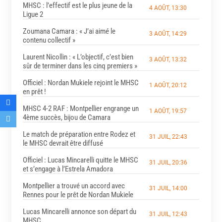
MHSC : l’effectif est le plus jeune de la
4 AOÛT, 13:30
Ligue 2
Zoumana Camara : « J’ai aimé le
3 AOÛT, 14:29
contenu collectif »
Laurent Nicollin : « L’objectif, c’est bien
3 AOÛT, 13:32
sûr de terminer dans les cinq premiers »
Officiel : Nordan Mukiele rejoint le MHSC
1 AOÛT, 20:12
en prêt !
MHSC 4-2 RAF : Montpellier engrange un
1 AOÛT, 19:57
4ème succès, bijou de Camara
Le match de préparation entre Rodez et
31 JUIL, 22:43
le MHSC devrait être diffusé
Officiel : Lucas Mincarelli quitte le MHSC
31 JUIL, 20:36
et s’engage à l’Estrela Amadora
Montpellier a trouvé un accord avec
31 JUIL, 14:00
Rennes pour le prêt de Nordan Mukiele
Lucas Mincarelli annonce son départ du
31 JUIL, 12:43
MHSC