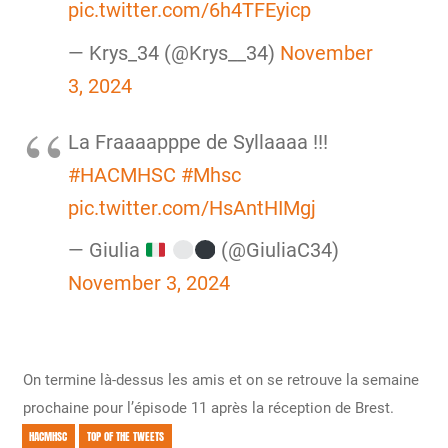
pic.twitter.com/6h4TFEyicp
— Krys_34 (@Krys__34)
November
3, 2024
La Fraaaapppe de Syllaaaa !!!
#HACMHSC
#Mhsc
pic.twitter.com/HsAntHIMgj
— Giulia
(@GiuliaC34)
November 3, 2024
On termine là-dessus les amis et on se retrouve la semaine
prochaine pour l’épisode 11 après la réception de Brest.
HACMHSC
TOP OF THE TWEETS