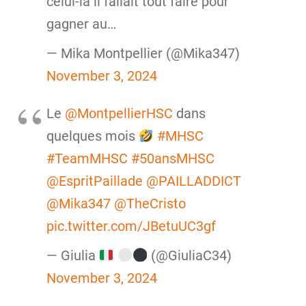
celui-là il fallait tout faire pour
gagner au…
— Mika Montpellier (@Mika347)
November 3, 2024
Le
@MontpellierHSC
dans
quelques mois
#MHSC
#TeamMHSC
#50ansMHSC
@EspritPaillade
@PAILLADDICT
@Mika347
@TheCristo
pic.twitter.com/JBetuUC3gf
— Giulia
(@GiuliaC34)
November 3, 2024