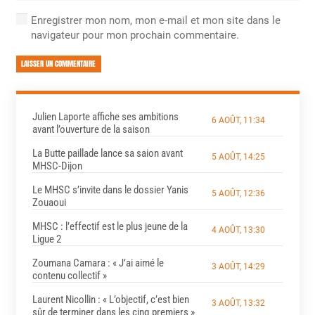
Enregistrer mon nom, mon e-mail et mon site dans le
navigateur pour mon prochain commentaire.
LAISSER UN COMMENTAIRE
Julien Laporte affiche ses ambitions
6 AOÛT, 11:34
avant l’ouverture de la saison
La Butte paillade lance sa saion avant
5 AOÛT, 14:25
MHSC-Dijon
Le MHSC s’invite dans le dossier Yanis
5 AOÛT, 12:36
Zouaoui
MHSC : l’effectif est le plus jeune de la
4 AOÛT, 13:30
Ligue 2
Zoumana Camara : « J’ai aimé le
3 AOÛT, 14:29
contenu collectif »
Laurent Nicollin : « L’objectif, c’est bien
3 AOÛT, 13:32
sûr de terminer dans les cinq premiers »