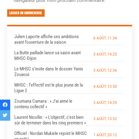
navigateur pour mon prochain commentaire.
LAISSER UN COMMENTAIRE
Julien Laporte affiche ses ambitions
6 AOÛT, 11:34
avant l’ouverture de la saison
La Butte paillade lance sa saion avant
5 AOÛT, 14:25
MHSC-Dijon
Le MHSC s’invite dans le dossier Yanis
5 AOÛT, 12:36
Zouaoui
MHSC : l’effectif est le plus jeune de la
4 AOÛT, 13:30
Ligue 2
Zoumana Camara : « J’ai aimé le
3 AOÛT, 14:29
contenu collectif »
Laurent Nicollin : « L’objectif, c’est bien
3 AOÛT, 13:32
sûr de terminer dans les cinq premiers »
Officiel : Nordan Mukiele rejoint le MHSC
1 AOÛT, 20:12
en prêt !