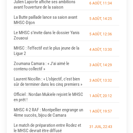
Julien Laporte affiche ses ambitions
6 AOÛT, 11:34
avant l’ouverture de la saison
La Butte paillade lance sa saion avant
5 AOÛT, 14:25
MHSC-Dijon
Le MHSC s’invite dans le dossier Yanis
5 AOÛT, 12:36
Zouaoui
MHSC : l’effectif est le plus jeune de la
4 AOÛT, 13:30
Ligue 2
Zoumana Camara : « J’ai aimé le
3 AOÛT, 14:29
contenu collectif »
Laurent Nicollin : « L’objectif, c’est bien
3 AOÛT, 13:32
sûr de terminer dans les cinq premiers »
Officiel : Nordan Mukiele rejoint le MHSC
1 AOÛT, 20:12
en prêt !
MHSC 4-2 RAF : Montpellier engrange un
1 AOÛT, 19:57
4ème succès, bijou de Camara
Le match de préparation entre Rodez et
31 JUIL, 22:43
le MHSC devrait être diffusé