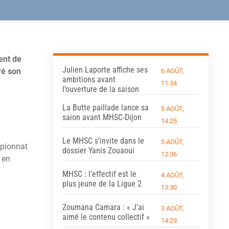
ent de
Julien Laporte affiche ses
ré son
6 AOÛT,
ambitions avant
11:34
l’ouverture de la saison
La Butte paillade lance sa
5 AOÛT,
saion avant MHSC-Dijon
14:25
Le MHSC s’invite dans le
5 AOÛT,
mpionnat
dossier Yanis Zouaoui
12:36
 en
MHSC : l’effectif est le
4 AOÛT,
plus jeune de la Ligue 2
13:30
Zoumana Camara : « J’ai
3 AOÛT,
aimé le contenu collectif »
14:29