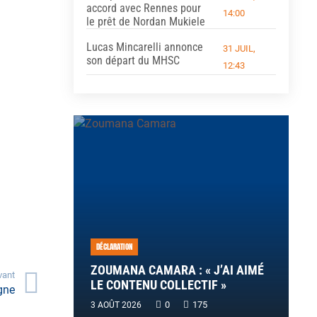
accord avec Rennes pour
14:00
le prêt de Nordan Mukiele
Lucas Mincarelli annonce
31 JUIL,
son départ du MHSC
12:43
DÉCLARATION
ZOUMANA CAMARA : « J’AI AIMÉ
vant
LE CONTENU COLLECTIF »
gne
0
175
3 AOÛT 2026