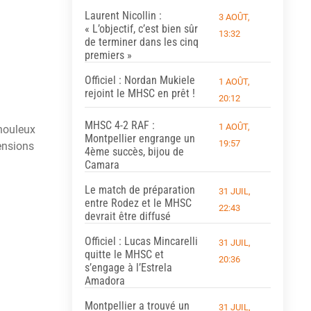
Laurent Nicollin :
3 AOÛT,
« L’objectif, c’est bien sûr
13:32
de terminer dans les cinq
premiers »
Officiel : Nordan Mukiele
1 AOÛT,
rejoint le MHSC en prêt !
20:12
MHSC 4-2 RAF :
1 AOÛT,
 houleux
Montpellier engrange un
19:57
ensions
4ème succès, bijou de
Camara
Le match de préparation
31 JUIL,
entre Rodez et le MHSC
22:43
devrait être diffusé
Officiel : Lucas Mincarelli
31 JUIL,
quitte le MHSC et
20:36
s’engage à l’Estrela
Amadora
Montpellier a trouvé un
31 JUIL,