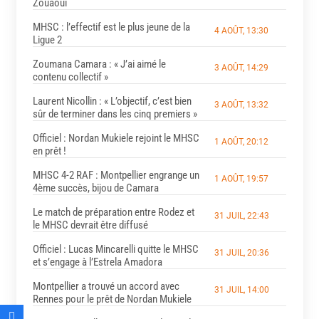
Zouaoui
MHSC : l’effectif est le plus jeune de la
4 AOÛT, 13:30
Ligue 2
Zoumana Camara : « J’ai aimé le
3 AOÛT, 14:29
contenu collectif »
Laurent Nicollin : « L’objectif, c’est bien
3 AOÛT, 13:32
sûr de terminer dans les cinq premiers »
Officiel : Nordan Mukiele rejoint le MHSC
1 AOÛT, 20:12
en prêt !
MHSC 4-2 RAF : Montpellier engrange un
1 AOÛT, 19:57
4ème succès, bijou de Camara
Le match de préparation entre Rodez et
31 JUIL, 22:43
le MHSC devrait être diffusé
Officiel : Lucas Mincarelli quitte le MHSC
31 JUIL, 20:36
et s’engage à l’Estrela Amadora
Montpellier a trouvé un accord avec
31 JUIL, 14:00
Rennes pour le prêt de Nordan Mukiele