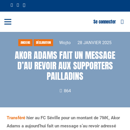
Se connecter
Wojto
28 JANVIER 2025
ANCIENS
DÉCLARATION
AKOR ADAMS FAIT UN MESSAGE
D’AU REVOIR AUX SUPPORTERS
PAILLADINS
864
Transféré
hier au FC Séville pour un montant de 7M€, Akor
Adams a aujourd’hui fait un message s’au revoir adressé