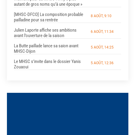
autant de gros noms qu’à une époque »
[MHSC-DFCO] La composition probable
8 AOÛT, 9:10
pailladine pour sa rentrée
Julien Laporte affiche ses ambitions
6 AOÛT, 11:34
avant l’ouverture de la saison
La Butte paillade lance sa saion avant
5 AOÛT, 14:25
MHSC-Dijon
Le MHSC s’invite dans le dossier Yanis
5 AOÛT, 12:36
Zouaoui