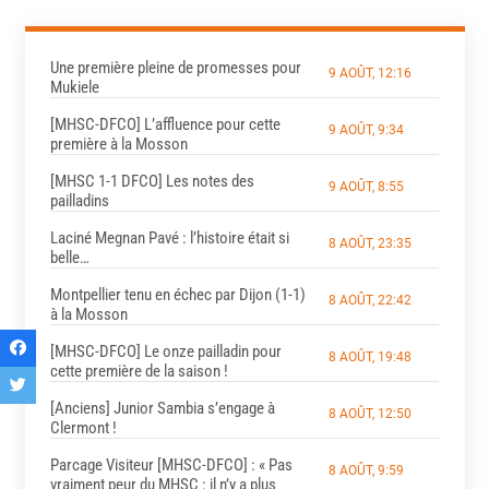
Une première pleine de promesses pour
9 AOÛT, 12:16
Mukiele
[MHSC-DFCO] L’affluence pour cette
9 AOÛT, 9:34
première à la Mosson
[MHSC 1-1 DFCO] Les notes des
9 AOÛT, 8:55
pailladins
Laciné Megnan Pavé : l’histoire était si
8 AOÛT, 23:35
belle…
Montpellier tenu en échec par Dijon (1-1)
8 AOÛT, 22:42
à la Mosson
[MHSC-DFCO] Le onze pailladin pour
8 AOÛT, 19:48
cette première de la saison !
[Anciens] Junior Sambia s’engage à
8 AOÛT, 12:50
Clermont !
Parcage Visiteur [MHSC-DFCO] : « Pas
8 AOÛT, 9:59
vraiment peur du MHSC : il n’y a plus