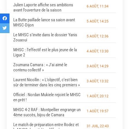
Julien Laporte affiche ses ambitions
6 AOÛT, 11:34
avant l’ouverture de la saison
La Butte paillade lance sa saion avant
5 AOÛT, 14:25
MHSC-Dijon
Le MHSC s’invite dans le dossier Yanis
5 AOÛT, 12:36
Zouaoui
MHSC : l’effectif est le plus jeune de la
4 AOÛT, 13:30
Ligue 2
Zoumana Camara : « J’ai aimé le
3 AOÛT, 14:29
contenu collectif »
Laurent Nicollin : « L’objectif, c’est bien
3 AOÛT, 13:32
sûr de terminer dans les cinq premiers »
Officiel : Nordan Mukiele rejoint le MHSC
1 AOÛT, 20:12
en prêt !
MHSC 4-2 RAF : Montpellier engrange un
1 AOÛT, 19:57
4ème succès, bijou de Camara
Le match de préparation entre Rodez et
31 JUIL, 22:43