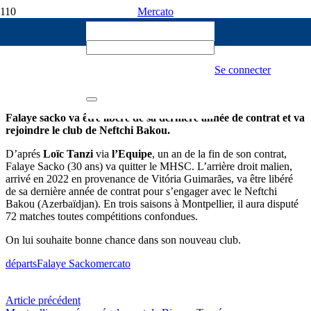
Mercato
yannis_czc
6 AOÛT 2025
Falaye Sacko en route vers l’Azerbaïdjan
Se connecter
314
Falaye sacko va être libéré de sa dernière année de contrat et va
rejoindre le club de Neftchi Bakou.
D’aprés
Loïc Tanzi
via
l’Equipe
, un an de la fin de son contrat,
Falaye Sacko (30 ans) va quitter le MHSC. L’arrière droit malien,
arrivé en 2022 en provenance de Vitória Guimarães, va être libéré
de sa dernière année de contrat pour s’engager avec le Neftchi
Bakou (Azerbaïdjan). En trois saisons à Montpellier, il aura disputé
72 matches toutes compétitions confondues.
On lui souhaite bonne chance dans son nouveau club.
départs
Falaye Sacko
mercato
Article précédent