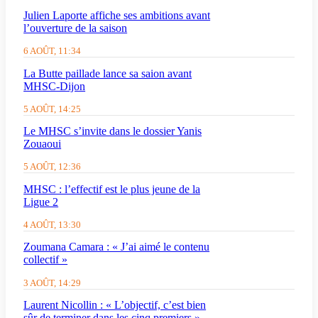
Julien Laporte affiche ses ambitions avant
l’ouverture de la saison
6 AOÛT, 11:34
La Butte paillade lance sa saion avant
MHSC-Dijon
5 AOÛT, 14:25
Le MHSC s’invite dans le dossier Yanis
Zouaoui
5 AOÛT, 12:36
MHSC : l’effectif est le plus jeune de la
Ligue 2
4 AOÛT, 13:30
Zoumana Camara : « J’ai aimé le contenu
collectif »
3 AOÛT, 14:29
Laurent Nicollin : « L’objectif, c’est bien
sûr de terminer dans les cinq premiers »