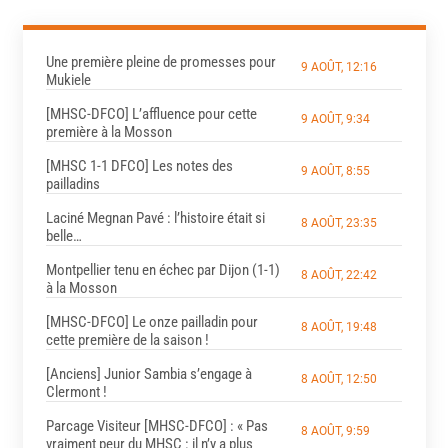
Une première pleine de promesses pour
9 AOÛT, 12:16
Mukiele
[MHSC-DFCO] L’affluence pour cette
9 AOÛT, 9:34
première à la Mosson
[MHSC 1-1 DFCO] Les notes des
9 AOÛT, 8:55
pailladins
Laciné Megnan Pavé : l’histoire était si
8 AOÛT, 23:35
belle…
Montpellier tenu en échec par Dijon (1-1)
8 AOÛT, 22:42
à la Mosson
[MHSC-DFCO] Le onze pailladin pour
8 AOÛT, 19:48
cette première de la saison !
[Anciens] Junior Sambia s’engage à
8 AOÛT, 12:50
Clermont !
Parcage Visiteur [MHSC-DFCO] : « Pas
8 AOÛT, 9:59
vraiment peur du MHSC : il n’y a plus