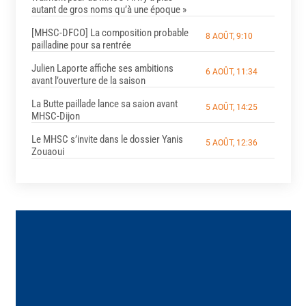
autant de gros noms qu’à une époque »
[MHSC-DFCO] La composition probable
8 AOÛT, 9:10
pailladine pour sa rentrée
Julien Laporte affiche ses ambitions
6 AOÛT, 11:34
avant l’ouverture de la saison
La Butte paillade lance sa saion avant
5 AOÛT, 14:25
MHSC-Dijon
Le MHSC s’invite dans le dossier Yanis
5 AOÛT, 12:36
Zouaoui