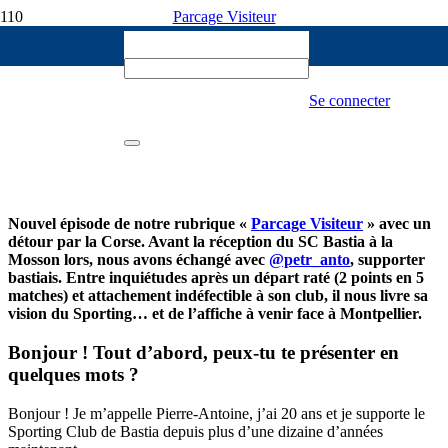
Parcage Visiteur
Nicolas
20 SEPTEMBRE 2025
Parcage Visiteur [MHSC-SCB] : « Avant
Se connecter
la saison j’aurais dit top 6, aujourd’hui le
maintien serait déjà très bien »
280
Nouvel épisode de notre rubrique «
Parcage Visiteur
» avec un
détour par la Corse. Avant la réception du SC Bastia à la
Mosson lors, nous avons échangé avec
@petr_anto
, supporter
bastiais. Entre inquiétudes après un départ raté (2 points en 5
matches) et attachement indéfectible à son club, il nous livre sa
vision du Sporting… et de l’affiche à venir face à Montpellier.
Bonjour ! Tout d’abord, peux-tu te présenter en
quelques mots ?
Bonjour ! Je m’appelle Pierre-Antoine, j’ai 20 ans et je supporte le
Sporting Club de Bastia depuis plus d’une dizaine d’années