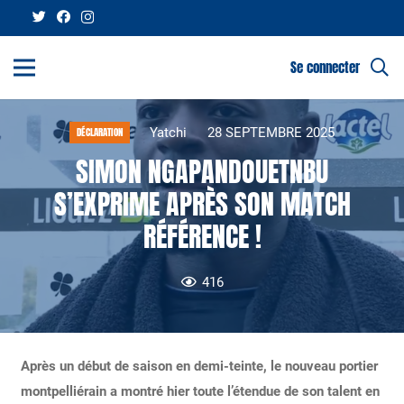
Se connecter
Yatchi
28 SEPTEMBRE 2025
DÉCLARATION
SIMON NGAPANDOUETNBU
S’EXPRIME APRÈS SON MATCH
RÉFÉRENCE !
416
Après un début de saison en demi-teinte, le nouveau portier
montpelliérain a montré hier toute l’étendue de son talent en