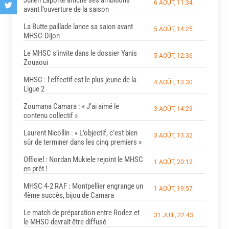
Julien Laporte affiche ses ambitions
6 AOÛT, 11:34
avant l’ouverture de la saison
La Butte paillade lance sa saion avant
5 AOÛT, 14:25
MHSC-Dijon
Le MHSC s’invite dans le dossier Yanis
5 AOÛT, 12:36
Zouaoui
MHSC : l’effectif est le plus jeune de la
4 AOÛT, 13:30
Ligue 2
Zoumana Camara : « J’ai aimé le
3 AOÛT, 14:29
contenu collectif »
Laurent Nicollin : « L’objectif, c’est bien
3 AOÛT, 13:32
sûr de terminer dans les cinq premiers »
Officiel : Nordan Mukiele rejoint le MHSC
1 AOÛT, 20:12
en prêt !
MHSC 4-2 RAF : Montpellier engrange un
1 AOÛT, 19:57
4ème succès, bijou de Camara
Le match de préparation entre Rodez et
31 JUIL, 22:43
le MHSC devrait être diffusé