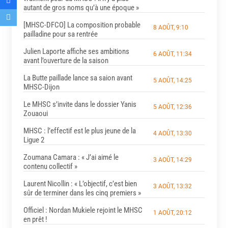
autant de gros noms qu’à une époque »
[MHSC-DFCO] La composition probable
8 AOÛT, 9:10
pailladine pour sa rentrée
Julien Laporte affiche ses ambitions
6 AOÛT, 11:34
avant l’ouverture de la saison
La Butte paillade lance sa saion avant
5 AOÛT, 14:25
MHSC-Dijon
Le MHSC s’invite dans le dossier Yanis
5 AOÛT, 12:36
Zouaoui
MHSC : l’effectif est le plus jeune de la
4 AOÛT, 13:30
Ligue 2
Zoumana Camara : « J’ai aimé le
3 AOÛT, 14:29
contenu collectif »
Laurent Nicollin : « L’objectif, c’est bien
3 AOÛT, 13:32
sûr de terminer dans les cinq premiers »
Officiel : Nordan Mukiele rejoint le MHSC
1 AOÛT, 20:12
en prêt !