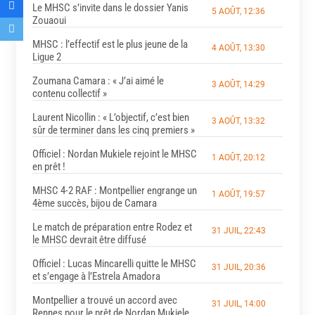
Le MHSC s’invite dans le dossier Yanis
5 AOÛT, 12:36
Zouaoui
MHSC : l’effectif est le plus jeune de la
4 AOÛT, 13:30
Ligue 2
Zoumana Camara : « J’ai aimé le
3 AOÛT, 14:29
contenu collectif »
Laurent Nicollin : « L’objectif, c’est bien
3 AOÛT, 13:32
sûr de terminer dans les cinq premiers »
Officiel : Nordan Mukiele rejoint le MHSC
1 AOÛT, 20:12
en prêt !
MHSC 4-2 RAF : Montpellier engrange un
1 AOÛT, 19:57
4ème succès, bijou de Camara
Le match de préparation entre Rodez et
31 JUIL, 22:43
le MHSC devrait être diffusé
Officiel : Lucas Mincarelli quitte le MHSC
31 JUIL, 20:36
et s’engage à l’Estrela Amadora
Montpellier a trouvé un accord avec
31 JUIL, 14:00
Rennes pour le prêt de Nordan Mukiele