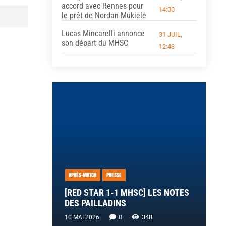
accord avec Rennes pour
14:00
le prêt de Nordan Mukiele
Lucas Mincarelli annonce
31 JUIL,
son départ du MHSC
12:43
APRÈS-MATCH
PRESSE
[RED STAR 1-1 MHSC] LES NOTES
DES PAILLADINS
0
348
10 MAI 2026