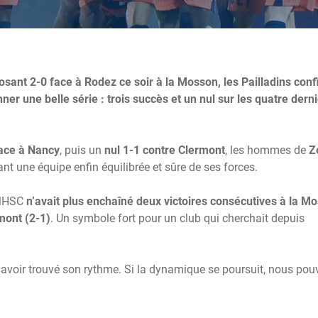
sant 2-0 face à Rodez ce soir à la Mosson, les Pailladins con
nner une belle série : trois succès et un nul sur les quatre dern
face à Nancy
, puis un
nul 1-1 contre Clermont
, les hommes de
Z
nt une équipe enfin équilibrée et sûre de ses forces.
 MHSC
n’avait plus enchaîné deux victoires consécutives à la M
mont (2-1)
. Un symbole fort pour un club qui cherchait depuis
n avoir trouvé son rythme. Si la dynamique se poursuit, nous po