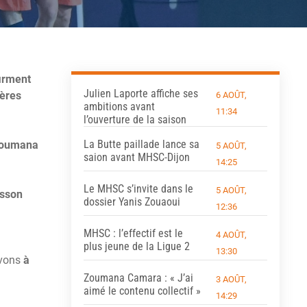
firment
Julien Laporte affiche ses
ières
6 AOÛT,
ambitions avant
11:34
l’ouverture de la saison
La Butte paillade lance sa
oumana
5 AOÛT,
saion avant MHSC-Dijon
14:25
Le MHSC s’invite dans le
5 AOÛT,
osson
dossier Yanis Zouaoui
12:36
MHSC : l’effectif est le
4 AOÛT,
plus jeune de la Ligue 2
13:30
uvons
à
Zoumana Camara : « J’ai
3 AOÛT,
aimé le contenu collectif »
14:29