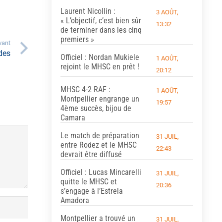
Laurent Nicollin :
3 AOÛT,
« L’objectif, c’est bien sûr
13:32
de terminer dans les cinq
premiers »
vant
des
Officiel : Nordan Mukiele
1 AOÛT,
rejoint le MHSC en prêt !
20:12
MHSC 4-2 RAF :
1 AOÛT,
Montpellier engrange un
19:57
4ème succès, bijou de
Camara
Le match de préparation
31 JUIL,
entre Rodez et le MHSC
22:43
devrait être diffusé
Officiel : Lucas Mincarelli
31 JUIL,
quitte le MHSC et
20:36
s’engage à l’Estrela
Amadora
Montpellier a trouvé un
31 JUIL,