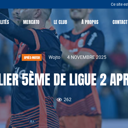
Ce site es
LITÉS
MERCATO
LE CLUB
À PROPOS
CONTACT
Wojto
4 NOVEMBRE 2025
APRÈS-MATCH
IER 5ÈME DE LIGUE 2 APR
262