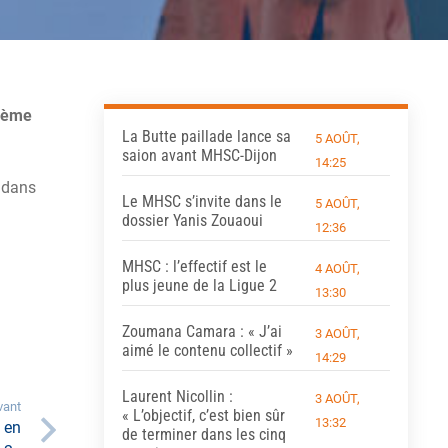
13ème
La Butte paillade lance sa
5 AOÛT,
saion avant MHSC-Dijon
14:25
 dans
Le MHSC s’invite dans le
5 AOÛT,
dossier Yanis Zouaoui
12:36
MHSC : l’effectif est le
4 AOÛT,
plus jeune de la Ligue 2
13:30
Zoumana Camara : « J’ai
3 AOÛT,
aimé le contenu collectif »
14:29
Laurent Nicollin :
3 AOÛT,
vant
« L’objectif, c’est bien sûr
13:32
 en
de terminer dans les cinq