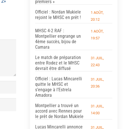
 2»
premiers »
Officiel : Nordan Mukiele
1 AOÛT,
rejoint le MHSC en prêt !
20:12
MHSC 4-2 RAF :
1 AOÛT,
Montpellier engrange un
19:57
4ème succès, bijou de
Camara
Le match de préparation
31 JUIL,
entre Rodez et le MHSC
22:43
devrait être diffusé
Officiel : Lucas Mincarelli
31 JUIL,
quitte le MHSC et
20:36
s’engage à l’Estrela
Amadora
Montpellier a trouvé un
31 JUIL,
accord avec Rennes pour
14:00
le prêt de Nordan Mukiele
Lucas Mincarelli annonce
31 JUIL,