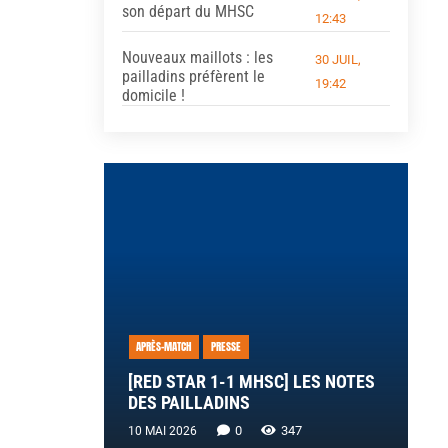
son départ du MHSC
12:43
Nouveaux maillots : les
30 JUIL,
pailladins préfèrent le
19:42
domicile !
APRÈS-MATCH
PRESSE
[RED STAR 1-1 MHSC] LES NOTES
DES PAILLADINS
0
347
10 MAI 2026