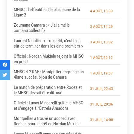
MHSC : l’effectif est le plus jeune de la
4 AOÛT, 13:30
Ligue 2
Zoumana Camara : « J’ai aimé le
3 AOÛT, 14:29
contenu collectif »
Laurent Nicollin : « L’objectif, c’est bien
3 AOÛT, 13:32
sûr de terminer dans les cinq premiers »
Officiel : Nordan Mukiele rejoint le MHSC
1 AOÛT, 20:12
en prêt !
MHSC 4-2 RAF : Montpellier engrange un
1 AOÛT, 19:57
4ème succès, bijou de Camara
Le match de préparation entre Rodez et
31 JUIL, 22:43
le MHSC devrait être diffusé
Officiel : Lucas Mincarelli quitte le MHSC
31 JUIL, 20:36
et s’engage à l’Estrela Amadora
Montpellier a trouvé un accord avec
31 JUIL, 14:00
Rennes pour le prêt de Nordan Mukiele
Lucas Mincarelli annonce son départ du